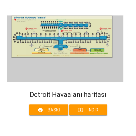
Detroit Havaalanı haritası
print
system_update_alt
BASKI
İNDIR