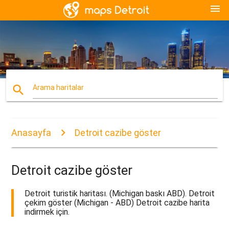
menu
search
Arama haritalar
Anasayfa
Detroit cazibe göster
Detroit cazibe göster
Detroit turistik haritası. (Michigan baskı ABD). Detroit
çekim göster (Michigan - ABD) Detroit cazibe harita
indirmek için.